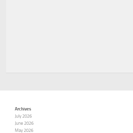
Archives
July 2026
June 2026
May 2026