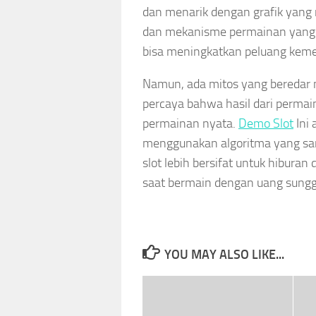
dan menarik dengan grafik yang
dan mekanisme permainan yang b
bisa meningkatkan peluang kem
Namun, ada mitos yang beredar
percaya bahwa hasil dari perma
permainan nyata.
Demo Slot
Ini 
menggunakan algoritma yang sam
slot lebih bersifat untuk hibur
saat bermain dengan uang sung
YOU MAY ALSO LIKE...