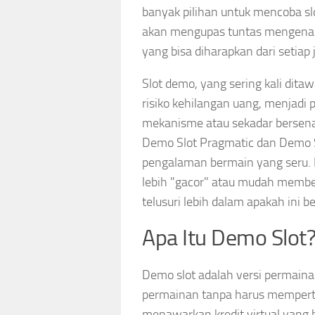
banyak pilihan untuk mencoba slo
akan mengupas tuntas mengenai
yang bisa diharapkan dari setiap
Slot demo, yang sering kali dit
risiko kehilangan uang, menjadi
mekanisme atau sekadar bersenan
Demo Slot Pragmatic dan Demo S
pengalaman bermain yang seru. 
lebih "gacor" atau mudah membe
telusuri lebih dalam apakah ini b
Apa Itu Demo Slot
Demo slot adalah versi permai
permainan tanpa harus mempert
menawarkan kredit virtual yang 