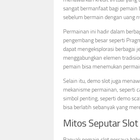
sangat bermanfaat bagi pemain 
sebelum bermain dengan uang n
Permainan ini hadir dalam berbag
pengembang besar seperti Pragm
dapat mengeksplorasi berbagai j
menggabungkan elemen tradision
pemain bisa menemukan permain
Selain itu, demo slot juga mena
mekanisme permainan, seperti c
simbol penting, seperti demo sc
bisa berlatih sebanyak yang mer
Mitos Seputar Slot
Banyak pemain slot percaya bahw