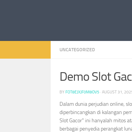
UNCATEGORIZED
Demo Slot Gaco
BY
FOT8EJXJF0M8OV5
·
AUGUST 31, 202
Dalam dunia perjudian online, sl
diperbincangkan di kalangan pe
Slot Gacor" ini hanyalah mitos 
berbagai penyedia perangkat luna