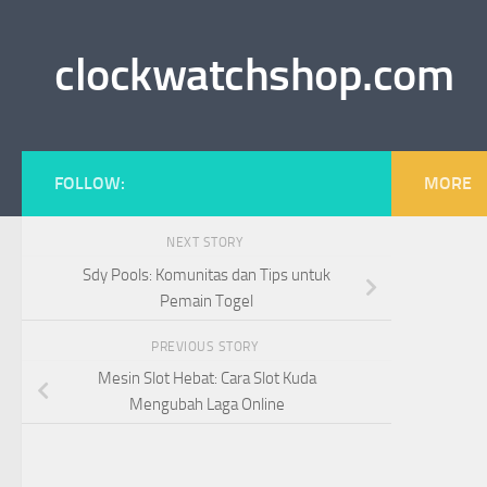
Skip to content
clockwatchshop.com
FOLLOW:
MORE
NEXT STORY
Sdy Pools: Komunitas dan Tips untuk
Pemain Togel
PREVIOUS STORY
Mesin Slot Hebat: Cara Slot Kuda
Mengubah Laga Online