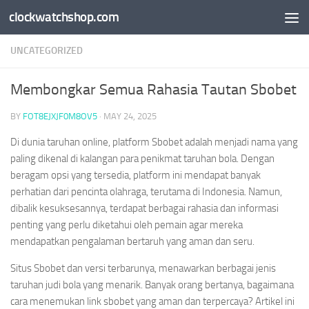
clockwatchshop.com
Skip to content
UNCATEGORIZED
Membongkar Semua Rahasia Tautan Sbobet
BY
FOT8EJXJF0M8OV5
·
MAY 24, 2025
Di dunia taruhan online, platform Sbobet adalah menjadi nama yang
paling dikenal di kalangan para penikmat taruhan bola. Dengan
beragam opsi yang tersedia, platform ini mendapat banyak
perhatian dari pencinta olahraga, terutama di Indonesia. Namun,
dibalik kesuksesannya, terdapat berbagai rahasia dan informasi
penting yang perlu diketahui oleh pemain agar mereka
mendapatkan pengalaman bertaruh yang aman dan seru.
Situs Sbobet dan versi terbarunya, menawarkan berbagai jenis
taruhan judi bola yang menarik. Banyak orang bertanya, bagaimana
cara menemukan link sbobet yang aman dan terpercaya? Artikel ini