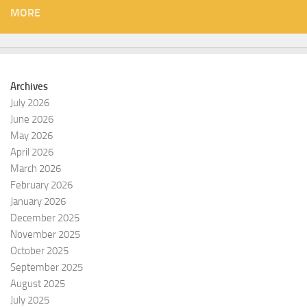
MORE
Archives
July 2026
June 2026
May 2026
April 2026
March 2026
February 2026
January 2026
December 2025
November 2025
October 2025
September 2025
August 2025
July 2025