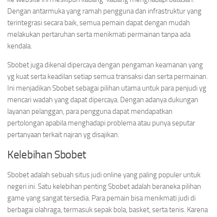
Dengan antarmuka yang ramah pengguna dan infrastruktur yang
terintegrasi secara baik, semua pemain dapat dengan mudah
melakukan pertaruhan serta menikmati permainan tanpa ada
kendala.
Sbobet juga dikenal dipercaya dengan pengaman keamanan yang
yg kuat serta keadilan setiap semua transaksi dan serta permainan.
Ini menjadikan Sbobet sebagai pilihan utama untuk para penjudi yg
mencari wadah yang dapat dipercaya. Dengan adanya dukungan
layanan pelanggan, para pengguna dapat mendapatkan
pertolongan apabila menghadapi problema atau punya seputar
pertanyaan terkait najran yg disajikan.
Kelebihan Sbobet
Sbobet adalah sebuah situs judi online yang paling populer untuk
negeri ini. Satu kelebihan penting Sbobet adalah beraneka pilihan
game yang sangat tersedia. Para pemain bisa menikmati judi di
berbagai olahraga, termasuk sepak bola, basket, serta tenis. Karena