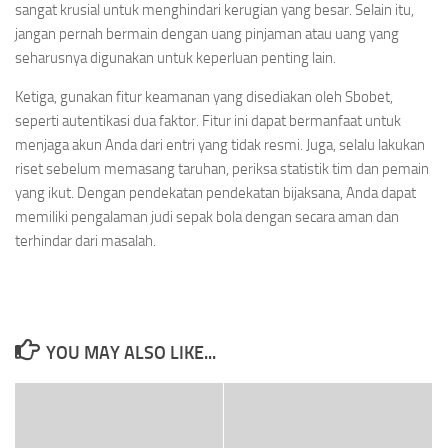
sangat krusial untuk menghindari kerugian yang besar. Selain itu,
jangan pernah bermain dengan uang pinjaman atau uang yang
seharusnya digunakan untuk keperluan penting lain.
Ketiga, gunakan fitur keamanan yang disediakan oleh Sbobet,
seperti autentikasi dua faktor. Fitur ini dapat bermanfaat untuk
menjaga akun Anda dari entri yang tidak resmi. Juga, selalu lakukan
riset sebelum memasang taruhan, periksa statistik tim dan pemain
yang ikut. Dengan pendekatan pendekatan bijaksana, Anda dapat
memiliki pengalaman judi sepak bola dengan secara aman dan
terhindar dari masalah.
YOU MAY ALSO LIKE...