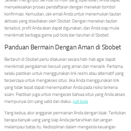
Setelah menginput semua formulir yang diperlukan, Anda dapat
menyelesaikan proses pendaftaran dengan menekan tombol
konfirmasi. Kemudian, cek email Anda untuk menemukan tautan
aktivasi yang disediakan oleh Sbobet. Dengan menekan tautan
tersebut, profil Anda akan dapat digunakan, dan Anda siap mulai
menikmati berbagai game judi bola dan taruhan di Sbobet.
Panduan Bermain Dengan Aman di Sbobet
Bertaruh di Sbobet perlu dilakukan secara hati-hati agar dapat
menikmati pengalaman berjudi yang aman dan menarik. Pertama,
selalu pastikan untuk menggunakan link resmi atau alternatif yang
terpercaya untuk mengakses situs. Jika Anda menggunakan link
yang tidak tepat dapat menempatkan Anda pada risiko terkena
scam. Pastikan juga untuk mengecek bahwa situs yang Anda akses
mempunyai izin yang valid dan diakui.
judi bola
Yang kedua, atur anggaran permainan Anda dengan bijak. Tentukan
berapa banyak uang yang siap Anda pertaruhkan dan jangan
melampaui batas itu. Kedisiplinan dalam mengelola keuangan