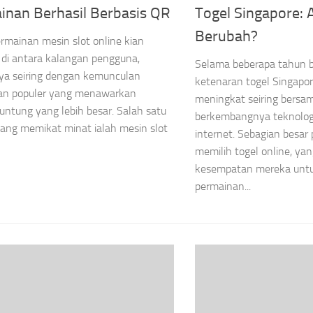
inan Berhasil Berbasis QR
Togel Singapore: 
Berubah?
mainan mesin slot online kian
 di antara kalangan pengguna,
Selama beberapa tahun b
ya seiring dengan kemunculan
ketenaran togel Singapo
an populer yang menawarkan
meningkat seiring bers
untung yang lebih besar. Salah satu
berkembangnya teknologi
yang memikat minat ialah mesin slot
internet. Sebagian besar 
memilih togel online, y
kesempatan mereka untu
permainan...