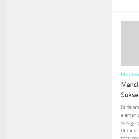
UNCATEG
Menci
Sukses
Di dalam
elemen p
sebagai 
Return t
total to