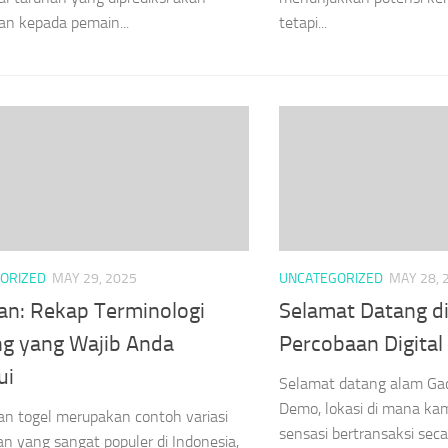
an kepada pemain...
tetapi...
ORIZED
MAY 29, 2025
UNCATEGORIZED
MAY 28, 
an: Rekap Terminologi
Selamat Datang d
ng yang Wajib Anda
Percobaan Digital
ui
Selamat datang alam Gac
Demo, lokasi di mana ka
n togel merupakan contoh variasi
sensasi bertransaksi seca
n yang sangat populer di Indonesia,