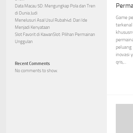
Perma
Data Macau 5D: Mengungkap Pola dan Tren
di Dunia Judi
Game per
Menelusuri Asal Usul Rubah4d: Dari Ide
terkenal
Menjadi Kenyataan
khususn
Slot Favorit di KawanSlot: Pilihan Permainan
permain
Unggulan
peluang 
inovasi 
qris,...
Recent Comments
No comments to show.