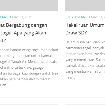
ORIZED
MAY 31, 2025
UNCATEGORIZED
MAY 31, 
at Bergabung dengan
Kekeliruan Umum 
togel: Apa yang Akan
Draw SDY
at?
Dalam dunia perjudian, 
permainan togel, banyak
engan bandar wargatogel merupakan
menantikan hasil live d
buah menyenangkan untuk banyak
yang menentukan. Salah 
togel di Tanah Air. Menjadi salah satu
banyak dibicarakan adal
el online terbaik, wargatogel
yang memberikan informa
kan berbagai keuntungan untuk bisa
hasil...
kan para pemain dalam meraih
lan....