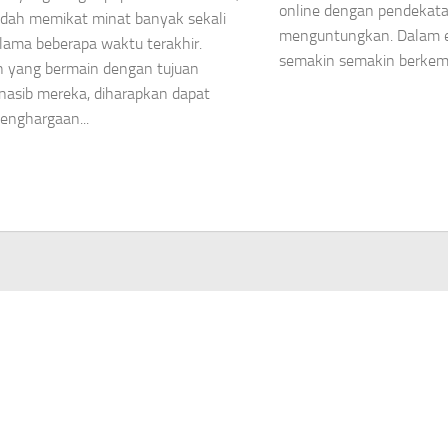
online dengan pendekata
udah memikat minat banyak sekali
menguntungkan. Dalam er
lama beberapa waktu terakhir.
semakin semakin berkemb
h yang bermain dengan tujuan
nasib mereka, diharapkan dapat
enghargaan...