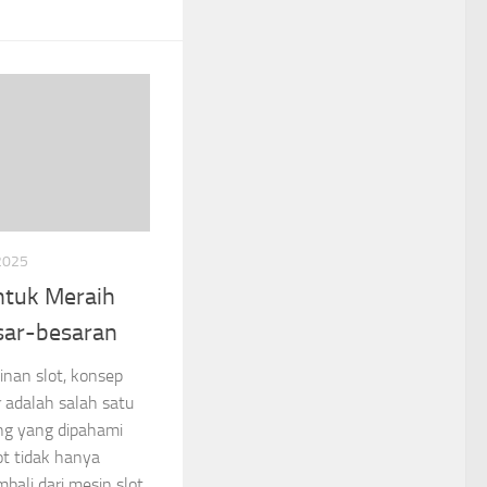
2025
ntuk Meraih
sar-besaran
inan slot, konsep
 adalah salah satu
ng yang dipahami
ot tidak hanya
ali dari mesin slot,