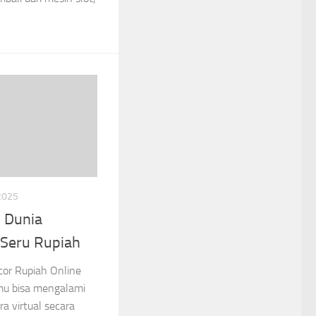
2025
i Dunia
 Seru Rupiah
or Rupiah Online
mu bisa mengalami
ra virtual secara