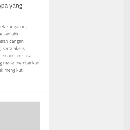
Apa yang
elakangan ini,
re semakin
amaan dengan
 serta akses
pemain kini suka
ang mana memberikan
k mengikuti