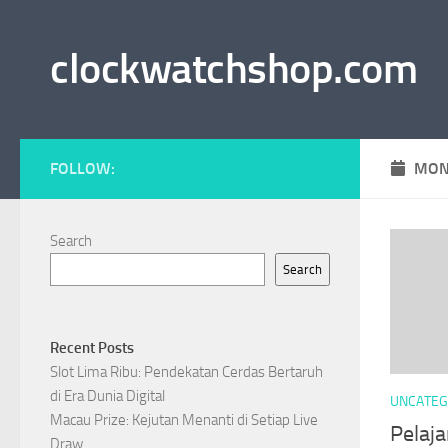
Skip to content
clockwatchshop.com
FOLLOW:
MON
Search
Search
Recent Posts
Slot Lima Ribu: Pendekatan Cerdas Bertaruh
di Era Dunia Digital
UNCATEG
Macau Prize: Kejutan Menanti di Setiap Live
Pelaja
Draw