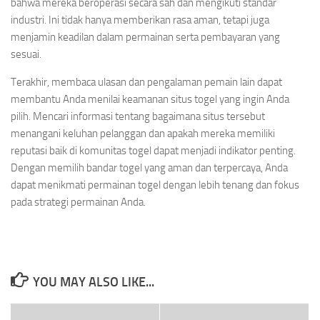
bahwa mereka beroperasi secara sah dan mengikuti standar
industri. Ini tidak hanya memberikan rasa aman, tetapi juga
menjamin keadilan dalam permainan serta pembayaran yang
sesuai.
Terakhir, membaca ulasan dan pengalaman pemain lain dapat
membantu Anda menilai keamanan situs togel yang ingin Anda
pilih. Mencari informasi tentang bagaimana situs tersebut
menangani keluhan pelanggan dan apakah mereka memiliki
reputasi baik di komunitas togel dapat menjadi indikator penting.
Dengan memilih bandar togel yang aman dan terpercaya, Anda
dapat menikmati permainan togel dengan lebih tenang dan fokus
pada strategi permainan Anda.
YOU MAY ALSO LIKE...