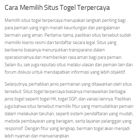
Cara Memilih Situs Togel Terpercaya
Memilih situs togel terpercaya merupakan langkah penting bagi
para pemain yang ingin meraih keuntungan dan pengalaman
bermain yang aman. Pertama-tama, pastikan situs tersebut sudah
memiliki lisensi resmi dan terdaftar secara legal. Situs yang
berlisensi biasanya menunjukkan transparansi dalam
operasionalnya dan memberikan rasa aman bagi para pemain.
Selain itu, cek juga reputasi situs melalui ulasan dari pemain lain dan
forum diskusi untuk mendapatkan informasi yang lebih objektif.
Selanjutnya, perhatikan jenis permainan yang ditawarkan oleh situs
tersebut. Situs togel terpercaya biasanya menawarkan berbagai
jenis togel seperti togel HK, togel SGP, dan variasi lainnya. Pastikan
juga bahwa situs tersebut memiliki fitur yang memudahkan pemain
dalam melakukan taruhan, seperti sistem pendaftaran yang mudah,
metode pembayaran yang beragam, serta layanan pelanggan yang
responsif. Dengan fitur yang lengkap, bermain togel akan menjadi
lebih nyaman dan menyenangkan.