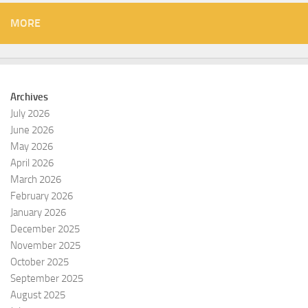
MORE
Archives
July 2026
June 2026
May 2026
April 2026
March 2026
February 2026
January 2026
December 2025
November 2025
October 2025
September 2025
August 2025