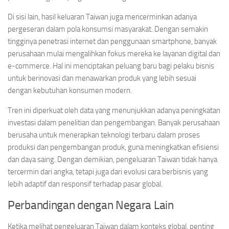
Di sisi lain, hasil keluaran Taiwan juga mencerminkan adanya
pergeseran dalam pola konsumsi masyarakat. Dengan semakin
tingginya penetrasi internet dan penggunaan smartphone, banyak
perusahaan mulai mengalihkan fokus mereka ke layanan digital dan
e-commerce. Hal ini menciptakan peluang baru bagi pelaku bisnis
untuk berinovasi dan menawarkan produk yang lebih sesuai
dengan kebutuhan konsumen modern.
Tren ini diperkuat oleh data yang menunjukkan adanya peningkatan
investasi dalam penelitian dan pengembangan. Banyak perusahaan
berusaha untuk menerapkan teknologi terbaru dalam proses
produksi dan pengembangan produk, guna meningkatkan efisiensi
dan daya saing. Dengan demikian, pengeluaran Taiwan tidak hanya
tercermin dari angka, tetapi juga dari evolusi cara berbisnis yang
lebih adaptif dan responsif terhadap pasar global.
Perbandingan dengan Negara Lain
Ketika melihat pengeluaran Taiwan dalam konteks global, penting