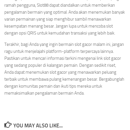
ramah pengguna, Slot88 dapat diandalkan untuk memberikan
pengalaman bermain yang optimal. Anda akan menemukan banyak
varian permainan yang siap menghibur sambil menawarkan
kesempatan menang besar. Jangan lupa untuk mencoba slot
dengan opsi QRIS untuk kemudahan transaksi yang lebih baik.
Terakhir, bagi Anda yang ingin bermain slot gacor malam ini, jangan
ragu untuk menjelajahi platform-platform terpercaya lainnya.
Pastikan untuk mencari informasi terkini mengenai link slot gacor
yang sedang populer di kalangan pemain. Dengan sedikit riset,
Anda dapat menemukan slot gacor yang menawarkan peluang
terbaik untuk membawa pulang kemenangan besar. Bergabunglah
dengan komunitas pemain dan ikuti tips mereka untuk
memaksimalkan pengalaman bermain Anda.
YOU MAY ALSO LIKE...