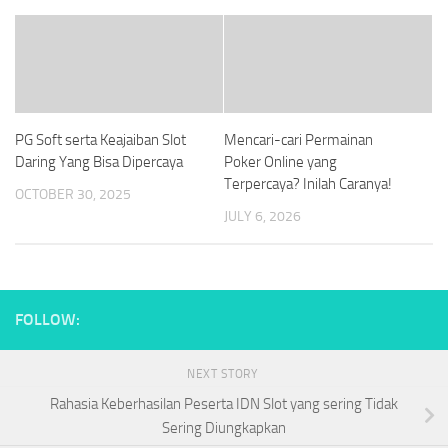
PG Soft serta Keajaiban Slot
Mencari-cari Permainan
Daring Yang Bisa Dipercaya
Poker Online yang
Terpercaya? Inilah Caranya!
OCTOBER 30, 2025
JULY 6, 2026
FOLLOW:
NEXT STORY
Rahasia Keberhasilan Peserta IDN Slot yang sering Tidak
Sering Diungkapkan