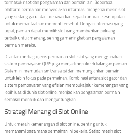
termasuk riset dan pengalaman dari pemain lain. Beberapa
platform permainan menyediakan informasi mengenai mesin slot
yang sedang gacor dan menawarkan kepada pemain kesempatan
untuk memanfaatkan moment tersebut. Dengan informasi yang
tepat, pemain dapat memilih slot yang memberikan peluang
terbaik untuk menang, sehingga meningkatkan pengalaman
bermain mereka.
Di antara berbagai jenis permainan slot, slot yang menggunakan
sistem pembayaran QRIS juga menjadi populer di kalangan pemain.
Sistem ini memudahkan transaksi dan memungkinkan pemain
untuk lebih fokus pada permainan. Kombinasi antara slot gacor dan
sistem pembayaran yang efisien membuka jalur kemenangan yang
lebih luas di dunia slot online, menjadikan pengalaman bermain
semakin menarik dan menguntungkan.
Strategi Menang di Slot Online
Untuk meraih kemenangan di slot online, penting untuk
memahami bagaimana permainan ini bekerja. Setiap mesin slot