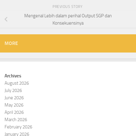
PREVIOUS STORY
Mengenal Lebih dalam perihal Output SGP dan
Konsekuensinya
MORE
Archives
August 2026
July 2026
June 2026
May 2026
April 2026
March 2026
February 2026
January 2026