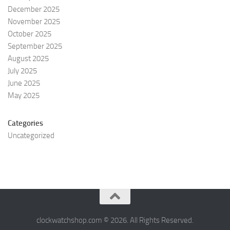
December 2025
November 2025
October 2025
September 2025
August 2025
July 2025
June 2025
May 2025
Categories
Uncategorized
clockwatchshop.com © 2026. All Rights Reserved.