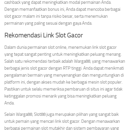
cashback yang dapat meningkatkan modal permainan Anda.
Dengan memanfaatkan bonus ini, Anda dapat mencoba berbagai
slot gacor malam ini tanpa risiko besar, serta menemukan
permainan yang paling sesuai dengan gaya Anda.
Rekomendasi Link Slot Gacor
Dalam dunia permainan slot online, menemukan link slot gacor
yang tepat sangat penting untuk meningkatkan peluang menang.
Salah satu rekomendasi terbaik adalah Warga88, yang menawarkan
berbagai jenis slot gacor dengan RTP tinggi. Anda dapat menikmati
pengalaman bermain yang menyenangkan dan menguntungkan di
platform ini, dengan akses mudah ke berbagai mesin slot populer.
Pastikan untuk selalu memeriksa pembaruan di situs ini agar tidak
ketinggalan promosi menarik yang bisa meningkatkan peluang
Anda.
Selain Warga88, Slot88 juga merupakan pilihan yang sangat baik
untuk pemain yang mencari link slot gacor. Dengan menawarkan
berbagai permainan slot mutakhir dan sistem pembayaran yang