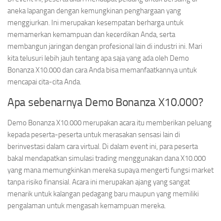
aneka lapangan dengan kemungkinan penghargaan yang
menggiurkan. Ini merupakan kesempatan berharga untuk
memamerkan kemampuan dan kecerdikan Anda, serta
membangun jaringan dengan profesional lain di industri ini. Mari
kita telusuri lebih jauh tentang apa saja yang ada oleh Demo
Bonanza X10.000 dan cara Anda bisa memanfaatkannya untuk
mencapai cita-cita Anda.
Apa sebenarnya Demo Bonanza X10.000?
Demo Bonanza X10.000 merupakan acara itu memberikan peluang
kepada peserta-peserta untuk merasakan sensasi lain di
berinvestasi dalam cara virtual. Di dalam event ini, para peserta
bakal mendapatkan simulasi trading menggunakan dana X10.000
yang mana memungkinkan mereka supaya mengerti fungsi market
tanpa risiko finansial. Acara ini merupakan ajang yang sangat
menarik untuk kalangan pedagang baru maupun yang memiliki
pengalaman untuk mengasah kemampuan mereka.