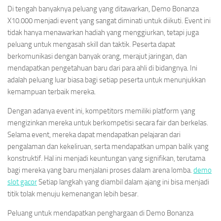
Di tengah banyaknya peluang yang ditawarkan, Demo Bonanza
X10.000 menjadi event yang sangat diminati untuk diikuti. Event ini
tidak hanya menawarkan hadiah yang menggiurkan, tetapi juga
peluang untuk mengasah skill dan taktik. Peserta dapat
berkomunikasi dengan banyak orang, merajut jaringan, dan
mendapatkan pengetahuan baru dari para ahli di bidangnya. Ini
adalah peluang luar biasa bagi setiap peserta untuk menunjukkan
kemampuan terbaik mereka.
Dengan adanya event ini, kompetitors memiliki platform yang
mengizinkan mereka untuk berkompetisi secara fair dan berkelas.
Selama event, mereka dapat mendapatkan pelajaran dari
pengalaman dan kekeliruan, serta mendapatkan umpan balik yang
konstruktif. Hal ini menjadi keuntungan yang signifikan, terutama
bagi mereka yang baru menjalani proses dalam arena lomba.
demo
slot gacor
Setiap langkah yang diambil dalam ajang ini bisa menjadi
titik tolak menuju kemenangan lebih besar.
Peluang untuk mendapatkan penghargaan di Demo Bonanza