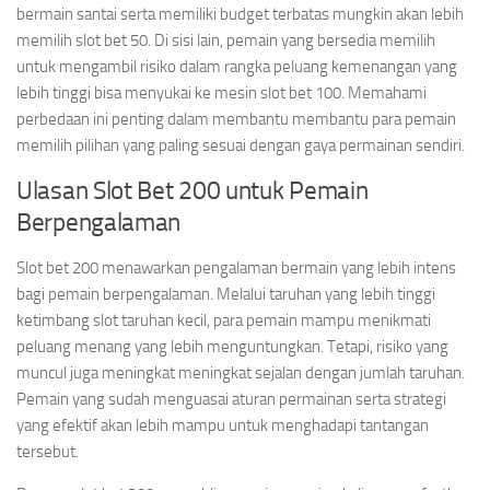
bermain santai serta memiliki budget terbatas mungkin akan lebih
memilih slot bet 50. Di sisi lain, pemain yang bersedia memilih
untuk mengambil risiko dalam rangka peluang kemenangan yang
lebih tinggi bisa menyukai ke mesin slot bet 100. Memahami
perbedaan ini penting dalam membantu membantu para pemain
memilih pilihan yang paling sesuai dengan gaya permainan sendiri.
Ulasan Slot Bet 200 untuk Pemain
Berpengalaman
Slot bet 200 menawarkan pengalaman bermain yang lebih intens
bagi pemain berpengalaman. Melalui taruhan yang lebih tinggi
ketimbang slot taruhan kecil, para pemain mampu menikmati
peluang menang yang lebih menguntungkan. Tetapi, risiko yang
muncul juga meningkat meningkat sejalan dengan jumlah taruhan.
Pemain yang sudah menguasai aturan permainan serta strategi
yang efektif akan lebih mampu untuk menghadapi tantangan
tersebut.