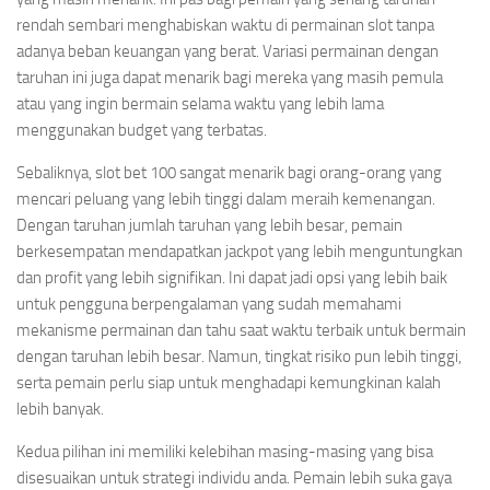
rendah sembari menghabiskan waktu di permainan slot tanpa
adanya beban keuangan yang berat. Variasi permainan dengan
taruhan ini juga dapat menarik bagi mereka yang masih pemula
atau yang ingin bermain selama waktu yang lebih lama
menggunakan budget yang terbatas.
Sebaliknya, slot bet 100 sangat menarik bagi orang-orang yang
mencari peluang yang lebih tinggi dalam meraih kemenangan.
Dengan taruhan jumlah taruhan yang lebih besar, pemain
berkesempatan mendapatkan jackpot yang lebih menguntungkan
dan profit yang lebih signifikan. Ini dapat jadi opsi yang lebih baik
untuk pengguna berpengalaman yang sudah memahami
mekanisme permainan dan tahu saat waktu terbaik untuk bermain
dengan taruhan lebih besar. Namun, tingkat risiko pun lebih tinggi,
serta pemain perlu siap untuk menghadapi kemungkinan kalah
lebih banyak.
Kedua pilihan ini memiliki kelebihan masing-masing yang bisa
disesuaikan untuk strategi individu anda. Pemain lebih suka gaya