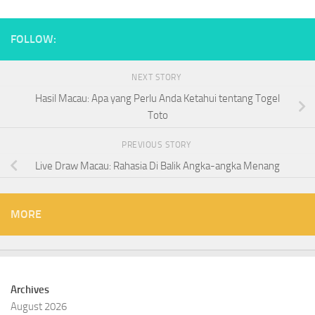
FOLLOW:
NEXT STORY
Hasil Macau: Apa yang Perlu Anda Ketahui tentang Togel
Toto
PREVIOUS STORY
Live Draw Macau: Rahasia Di Balik Angka-angka Menang
MORE
Archives
August 2026