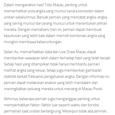
Dalam menganalisis hasil Toto Macau, penting untuk
memerhatikan pola angka yang muncul secara konsisten dalam
undian sebelumnya. Banyak pemain yang mencatat angka-angka
yang sering muncul dan jarang muncul untuk menentukan pilihan
mereka. Dengan memahami tren ini, pemain dapat membuat
keputusan yang lebih baik dalam memilih kombinasi angka yang
mungkin membawa keberuntungan.
Selain itu, memanfaatkan data dari Live Draw Macau dapat
memberikan wawasan lebih dalam terhadap hasil yang telah terjadi.
Setiap hasil yang ditampilkan tidak hanya membantu pemain
melihat angka yang keluar, tetapi juga memberikan gambaran
statistik terkait frekuensi pengeluaran angka. Dengan informasi ini,
pemain dapat melakukan analisis yang lebih mendalam dan
meningkatkan peluang mereka untuk menang di Macau Pools.
Akhirnya, beberapa pemain juga menganggap penting untuk
memperhatikan faktor-faktor luar seperti waktu dan kondisi
permainan saat undian berlangsung. Meskipun tidak ada jaminan,