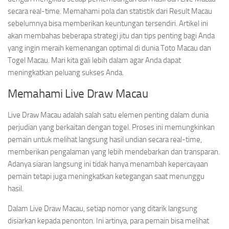
secara real-time. Memahami pola dan statistik dari Result Macau
sebelumnya bisa memberikan keuntungan tersendiri. Artikel ini
akan membahas beberapa strategi jitu dan tips penting bagi Anda
yang ingin meraih kemenangan optimal di dunia Toto Macau dan
Togel Macau. Mari kita gali lebih dalam agar Anda dapat
meningkatkan peluang sukses Anda.
Memahami Live Draw Macau
Live Draw Macau adalah salah satu elemen penting dalam dunia
perjudian yang berkaitan dengan togel. Proses ini memungkinkan
pemain untuk melihat langsung hasil undian secara real-time,
memberikan pengalaman yang lebih mendebarkan dan transparan.
Adanya siaran langsung ini tidak hanya menambah kepercayaan
pemain tetapi juga meningkatkan ketegangan saat menunggu
hasil.
Dalam Live Draw Macau, setiap nomor yang ditarik langsung
disiarkan kepada penonton. Ini artinya, para pemain bisa melihat