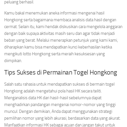
peluang berhasil.
Kamu bakal menemukan aneka informasi mengenai hasil
Hongkong serta bagaimana membaca analisis data hasil dengan
cermat. Selain itu, kami hendak diskusikan cara mengelola anggaran
dengan baik supaya aktivitas masih seru dan agar tidak menjadi
beban yang berat. Melalui menerapkan petunjuk yang kami kami,
diharapkan kamu bisa mendapatkan kunci keberhasilan ketika
mengikuti lotto Hongkong serta meraih kesuksesan yang
diimpikan.
Tips Sukses di Permainan Togel Hongkong
Salah satu rahasia untuk mendapatkan sukses di bermain togel
Hongkong adalah mengetahui pola hasil HK secara teliti.
Menganalisis data HK dari hasil-hasil sebelumnya dapat
menghadirkan pandangan mengenai nomor-nomor yang tinggi
muncul. Dengan demikian, Anda dapat menggunakan strategi
pemilihan nomor yang lebih akurasi, berdasarkan data yang akurat.
Manfaatkan informasi HK sebagai acuan dan jangan takut untuk