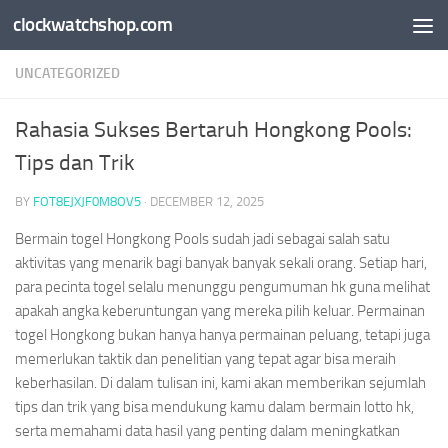
clockwatchshop.com
Skip to content
UNCATEGORIZED
Rahasia Sukses Bertaruh Hongkong Pools:
Tips dan Trik
BY
FOT8EJXJF0M8OV5
·
DECEMBER 12, 2025
Bermain togel Hongkong Pools sudah jadi sebagai salah satu
aktivitas yang menarik bagi banyak banyak sekali orang. Setiap hari,
para pecinta togel selalu menunggu pengumuman hk guna melihat
apakah angka keberuntungan yang mereka pilih keluar. Permainan
togel Hongkong bukan hanya hanya permainan peluang, tetapi juga
memerlukan taktik dan penelitian yang tepat agar bisa meraih
keberhasilan. Di dalam tulisan ini, kami akan memberikan sejumlah
tips dan trik yang bisa mendukung kamu dalam bermain lotto hk,
serta memahami data hasil yang penting dalam meningkatkan