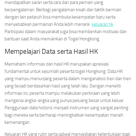
mendapatkan saran serta cara dari para pemain yang
berpengalaman. Berbagi pengalaman kisah dan taktik bermain
dengan lain petaruh bisa membuka kesempatan baru serta
menyebabkan permainan Anda lebih menarik.
keluaran hk
Partisipasi dalam masyarakat juga bisa memberikan motivasi dan
bantuan saat Anda memainkan di Togel Hongkong.
Mempelajari Data serta Hasil HK
Memahami informasi dan hasil HK merupakan apresiasi
fundamental untuk sejumlah peserta togel Hongkong. Data HK
yang mampu menunjang peserta dalam menganalisis tren dan tren
yang terjadi berdasarkan hasil yang telah lalu. Dengan meneliti
informasi ini, peserta mampu melakukan perkiraan yang lebih
mengenai angka-angka yang punya peluang besar untuk keluar.
Penggunaan data historis menjadi instrumen yang sangat penting
bagi mereka serta berharap meningkatkan kesempatan meraih
kemenangan.
Keluaran HK yang rutin serta jadwal menyediakan keterbukaan bagi