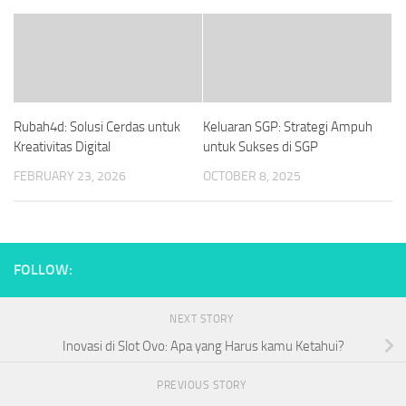
Rubah4d: Solusi Cerdas untuk
Keluaran SGP: Strategi Ampuh
Kreativitas Digital
untuk Sukses di SGP
FEBRUARY 23, 2026
OCTOBER 8, 2025
FOLLOW:
NEXT STORY
Inovasi di Slot Ovo: Apa yang Harus kamu Ketahui?
PREVIOUS STORY